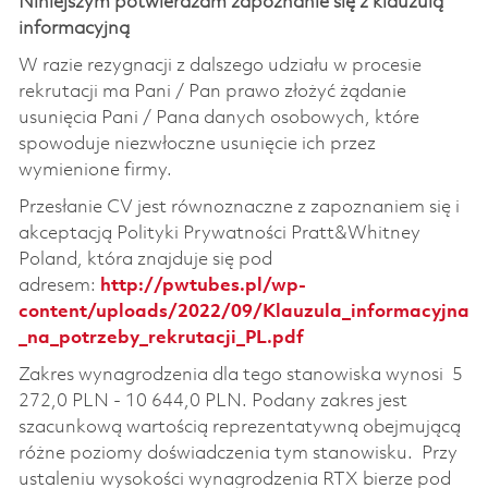
Niniejszym potwierdzam zapoznanie się z klauzulą
informacyjną
W razie rezygnacji z dalszego udziału w procesie
rekrutacji ma Pani / Pan prawo złożyć żądanie
usunięcia Pani / Pana danych osobowych, które
spowoduje niezwłoczne usunięcie ich przez
wymienione firmy.
Przesłanie CV jest równoznaczne z zapoznaniem się i
akceptacją Polityki Prywatności Pratt&Whitney
Poland, która znajduje się pod
adresem:
http://pwtubes.pl/wp-
content/uploads/2022/09/Klauzula_informacyjna
_na_potrzeby_rekrutacji_PL.pdf
Zakres wynagrodzenia dla tego stanowiska wynosi 5
272,0 PLN - 10 644,0 PLN. Podany zakres jest
szacunkową wartością reprezentatywną obejmującą
różne poziomy doświadczenia tym stanowisku. Przy
ustaleniu wysokości wynagrodzenia RTX bierze pod