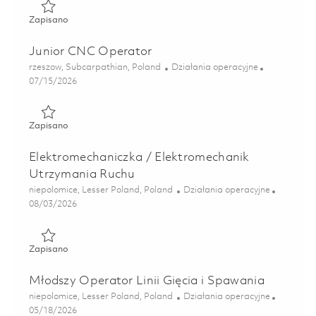
Zapisano Operator / Operatorka Produkcji - CNC 0183711
Zapisano
Junior CNC Operator
Lokalizacja
Kategoria
rzeszow, Subcarpathian, Poland
Działania operacyjne
Posted Date
07/15/2026
Zapisano Junior CNC Operator 01855636
Zapisano
Elektromechaniczka / Elektromechanik
Utrzymania Ruchu
Lokalizacja
Kategoria
niepolomice, Lesser Poland, Poland
Działania operacyjne
Posted Date
08/03/2026
Zapisano Elektromechaniczka / Elektromechanik Utrzyman
Zapisano
Młodszy Operator Linii Gięcia i Spawania
Lokalizacja
Kategoria
niepolomice, Lesser Poland, Poland
Działania operacyjne
Posted Date
05/18/2026