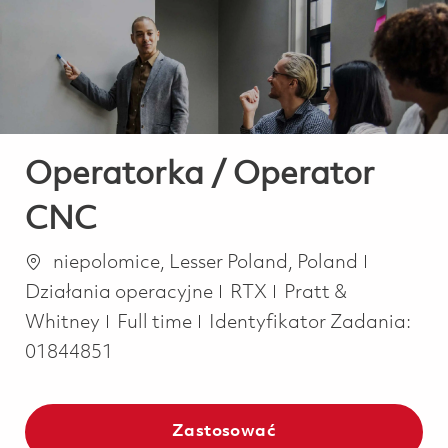
-
-
Operatorka / Operator
CNC
Lokalizacja
Kategor
niepolomice, Lesser Poland, Poland
Działania operacyjne
RTX
Pratt &
Job Type
Whitney
Full time
Identyfikator Zadania:
01844851
Zastosować