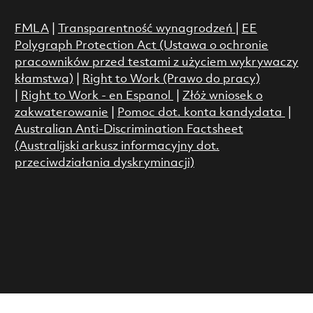
FMLA
|
Transparentność wynagrodzeń
|
EE
Polygraph Protection Act (Ustawa o ochronie
pracowników przed testami z użyciem wykrywaczy
kłamstwa)
|
Right to Work (Prawo do pracy)
|
Right to Work - en Espanol
|
Złóż wniosek o
zakwaterowanie
|
Pomoc dot. konta kandydata
|
Australian Anti-Discrimination Factsheet
(Australijski arkusz informacyjny dot.
przeciwdziałania dyskryminacji)