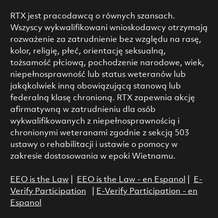
RTX jest pracodawcą o równych szansach.
Wszyscy wykwalifikowani wnioskodawcy otrzymają
rozważenie za zatrudnienie bez względu na rasę,
kolor, religię, płeć, orientację seksualną,
tożsamość płciową, pochodzenie narodowe, wiek,
niepełnosprawność lub status weteranów lub
jakąkolwiek inną obowiązującą stanową lub
federalną klasę chronioną. RTX zapewnia akcję
afirmatywną w zatrudnieniu dla osób
wykwalifikowanych z niepełnosprawnością i
chronionymi weteranami zgodnie z sekcją 503
ustawy o rehabilitacji i ustawie o pomocy w
zakresie dostosowania w epoki Wietnamu.
EEO is the Law
|
EEO is the Law - en Espanol
|
E-
Verify Participation
|
E-Verify Participation - en
Espanol