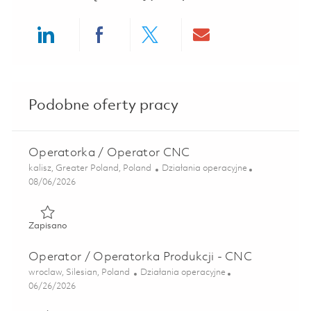
Share via LinkedIn
Share via Facebook
Share via twitter
Share via ema
Podobne oferty pracy
Operatorka / Operator CNC
Lokalizacja
Kategoria
kalisz, Greater Poland, Poland
Działania operacyjne
Posted Date
08/06/2026
Zapisano Operatorka / Operator CNC 01863594
Zapisano
Operator / Operatorka Produkcji - CNC
Lokalizacja
Kategoria
wroclaw, Silesian, Poland
Działania operacyjne
Posted Date
06/26/2026