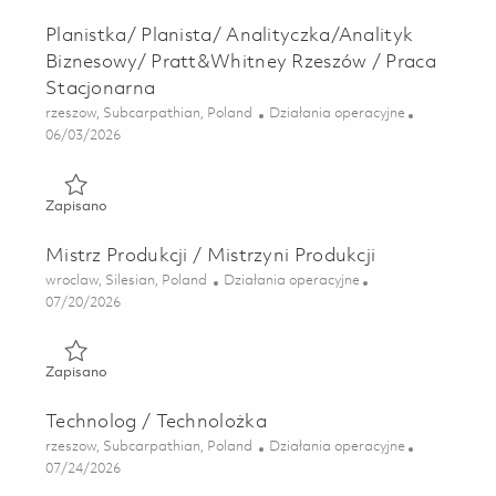
Planistka/ Planista/ Analityczka/Analityk
Biznesowy/ Pratt&Whitney Rzeszów / Praca
Stacjonarna
Lokalizacja
Kategoria
rzeszow, Subcarpathian, Poland
Działania operacyjne
Posted Date
06/03/2026
Zapisano Planistka/ Planista/ Analityczka/Analityk Bizne
Zapisano
Mistrz Produkcji / Mistrzyni Produkcji
Lokalizacja
Kategoria
wroclaw, Silesian, Poland
Działania operacyjne
Posted Date
07/20/2026
Zapisano Mistrz Produkcji / Mistrzyni Produkcji 01860433
Zapisano
Technolog / Technolożka
Lokalizacja
Kategoria
rzeszow, Subcarpathian, Poland
Działania operacyjne
Posted Date
07/24/2026