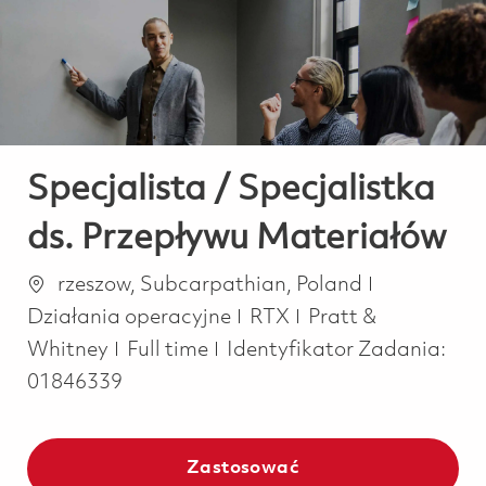
-
-
Specjalista / Specjalistka
ds. Przepływu Materiałów
Lokalizacja
Kategoria
rzeszow, Subcarpathian, Poland
Działania operacyjne
RTX
Pratt &
Job Type
Whitney
Full time
Identyfikator Zadania:
01846339
Zastosować