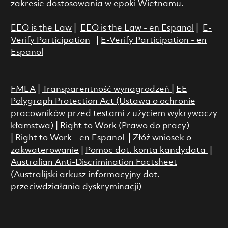
zakresie dostosowania w epoki Wietnamu.
EEO is the Law
|
EEO is the Law - en Espanol
|
E-
Verify Participation
|
E-Verify Participation - en
Espanol
FMLA
|
Transparentność wynagrodzeń
|
EE
Polygraph Protection Act (Ustawa o ochronie
pracowników przed testami z użyciem wykrywaczy
kłamstwa)
|
Right to Work (Prawo do pracy)
|
Right to Work - en Espanol
|
Złóż wniosek o
zakwaterowanie
|
Pomoc dot. konta kandydata
|
Australian Anti-Discrimination Factsheet
(Australijski arkusz informacyjny dot.
przeciwdziałania dyskryminacji)