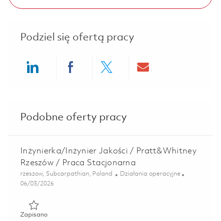
Podziel się ofertą pracy
Share via LinkedIn
Share via Facebook
Share via twitter
Share via ema
Podobne oferty pracy
Inżynierka/Inżynier Jakości / Pratt&Whitney
Rzeszów / Praca Stacjonarna
Lokalizacja
Kategoria
rzeszow, Subcarpathian, Poland
Działania operacyjne
Posted Date
06/03/2026
Zapisano Inżynierka/Inżynier Jakości / Pratt&Whitney Rze
Zapisano