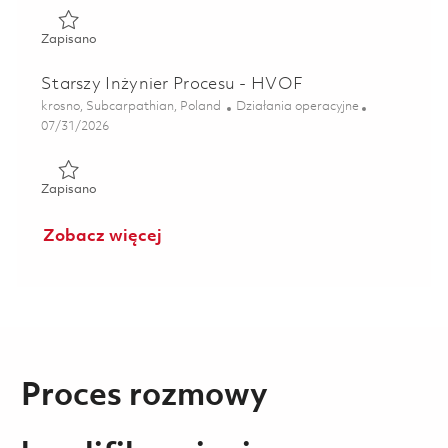
Zapisano Technolog / Technolożka 01839854
Zapisano
Starszy Inżynier Procesu - HVOF
Lokalizacja
Kategoria
krosno, Subcarpathian, Poland
Działania operacyjne
Posted Date
07/31/2026
Zapisano Starszy Inżynier Procesu - HVOF 01858283
Zapisano
Zobacz więcej
Proces rozmowy