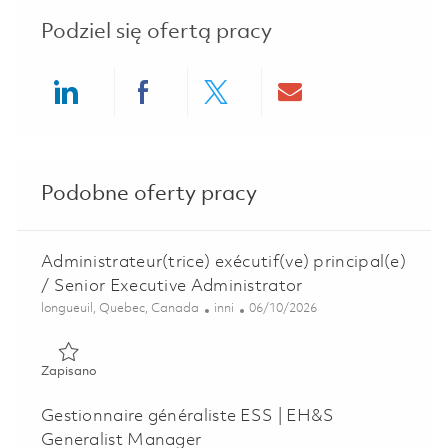
Podziel się ofertą pracy
Share via LinkedIn
Share via Facebook
Share via twitter
Share via ema
Podobne oferty pracy
Administrateur(trice) exécutif(ve) principal(e)
/ Senior Executive Administrator
Lokalizacja
Kategoria
Posted Date
longueuil, Quebec, Canada
inni
06/10/2026
Zapisano Administrateur(trice) exécutif(ve) principal(e) / 
Zapisano
Gestionnaire généraliste ESS | EH&S
Generalist Manager