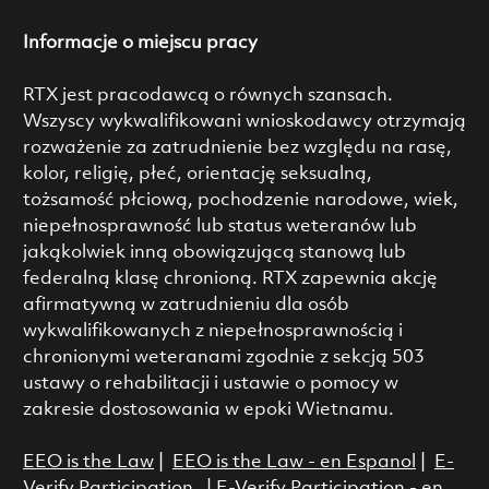
Informacje o miejscu pracy
RTX jest pracodawcą o równych szansach.
Wszyscy wykwalifikowani wnioskodawcy otrzymają
rozważenie za zatrudnienie bez względu na rasę,
kolor, religię, płeć, orientację seksualną,
tożsamość płciową, pochodzenie narodowe, wiek,
niepełnosprawność lub status weteranów lub
jakąkolwiek inną obowiązującą stanową lub
federalną klasę chronioną. RTX zapewnia akcję
afirmatywną w zatrudnieniu dla osób
wykwalifikowanych z niepełnosprawnością i
chronionymi weteranami zgodnie z sekcją 503
ustawy o rehabilitacji i ustawie o pomocy w
zakresie dostosowania w epoki Wietnamu.
EEO is the Law
|
EEO is the Law - en Espanol
|
E-
Verify Participation
|
E-Verify Participation - en