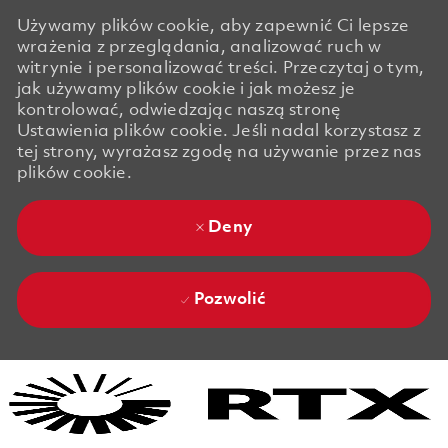
Używamy plików cookie, aby zapewnić Ci lepsze
wrażenia z przeglądania, analizować ruch w
witrynie i personalizować treści. Przeczytaj o tym,
jak używamy plików cookie i jak możesz je
kontrolować, odwiedzając naszą stronę
Ustawienia plików cookie. Jeśli nadal korzystasz z
tej strony, wyrażasz zgodę na używanie przez nas
plików cookie.
Deny
Pozwolić
Skip to main content
Skip to main content