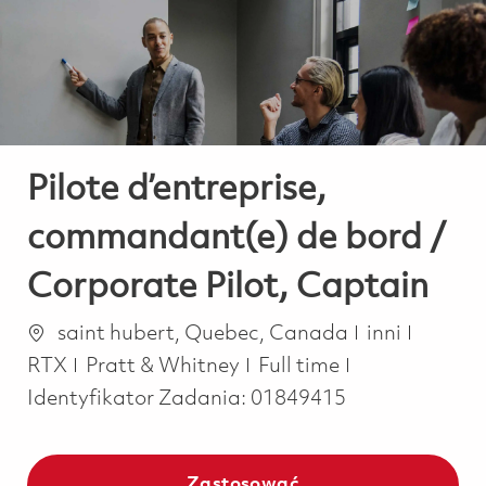
-
-
Pilote d’entreprise,
commandant(e) de bord /
Corporate Pilot, Captain
Lokalizacja
Kategoria
saint hubert, Quebec, Canada
inni
Job Type
RTX
Pratt & Whitney
Full time
Identyfikator Zadania:
01849415
Zastosować