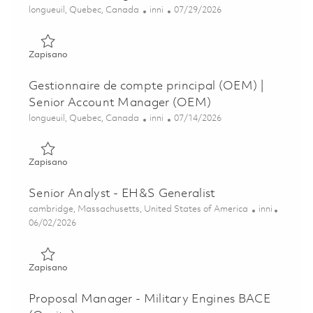
Lokalizacja
Kategoria
Posted Date
longueuil, Quebec, Canada
inni
07/29/2026
Zapisano Gestionnaire généraliste ESS | EH&S Generalist
Zapisano
Gestionnaire de compte principal (OEM) |
Senior Account Manager (OEM)
Lokalizacja
Kategoria
Posted Date
longueuil, Quebec, Canada
inni
07/14/2026
Zapisano Gestionnaire de compte principal (OEM) | Seni
Zapisano
Senior Analyst - EH&S Generalist
Lokalizacja
Kategoria
cambridge, Massachusetts, United States of America
inni
Posted Date
06/02/2026
Zapisano Senior Analyst - EH&S Generalist 01849451
Zapisano
Proposal Manager - Military Engines BACE