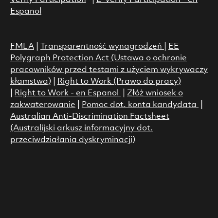
Espanol
FMLA
|
Transparentność wynagrodzeń
|
EE
Polygraph Protection Act (Ustawa o ochronie
pracowników przed testami z użyciem wykrywaczy
kłamstwa)
|
Right to Work (Prawo do pracy)
|
Right to Work - en Espanol
|
Złóż wniosek o
zakwaterowanie
|
Pomoc dot. konta kandydata
|
Australian Anti-Discrimination Factsheet
(Australijski arkusz informacyjny dot.
przeciwdziałania dyskryminacji)