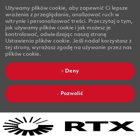
Używamy plików cookie, aby zapewnić Ci lepsze
wrażenia z przeglądania, analizować ruch w
witrynie i personalizować treści. Przeczytaj o tym,
jak używamy plików cookie i jak możesz je
kontrolować, odwiedzając naszą stronę
Ustawienia plików cookie. Jeśli nadal korzystasz z
tej strony, wyrażasz zgodę na używanie przez nas
plików cookie.
Deny
Pozwolić
Skip to main content
Skip to main content