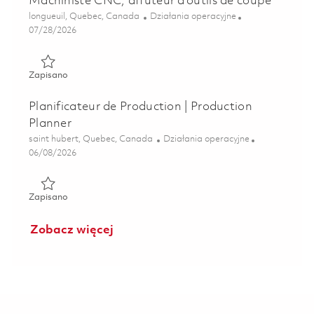
Machiniste CNC, affûteur d'outils de coupe
Lokalizacja
Kategoria
longueuil, Quebec, Canada
Działania operacyjne
Posted Date
07/28/2026
Zapisano Machiniste CNC, affûteur d'outils de coupe 01842
Zapisano
Planificateur de Production | Production
Planner
Lokalizacja
Kategoria
saint hubert, Quebec, Canada
Działania operacyjne
Posted Date
06/08/2026
Zapisano Planificateur de Production | Production Planner
Zapisano
Zobacz więcej