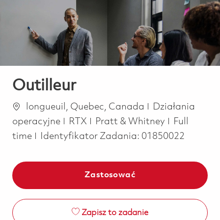
-
-
Outilleur
Lokalizacja
Kategoria
longueuil, Quebec, Canada
Działania
Job Type
operacyjne
RTX
Pratt & Whitney
Full
time
Identyfikator Zadania:
01850022
Zastosować
Zapisz to zadanie