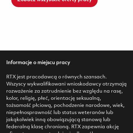
Informacje o miejscu pracy
RTX jest pracodawcą o równych szansach.
Wszyscy wykwalifikowani wnioskodawcy otrzymają
rozważenie za zatrudnienie bez względu na rasę,
kolor, religię, płeć, orientację seksualną,
tożsamość płciową, pochodzenie narodowe, wiek,
niepełnosprawność lub status weteranów lub
jakąkolwiek inną obowiązującą stanową lub
federalną klasę chronioną. RTX zapewnia akcję