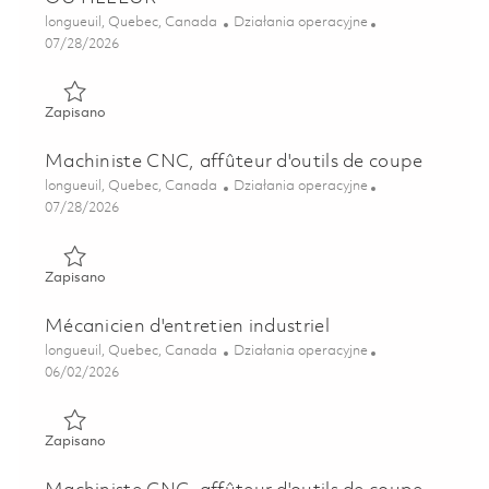
Lokalizacja
Kategoria
longueuil, Quebec, Canada
Działania operacyjne
Posted Date
07/28/2026
Zapisano OUTILLEUR 01842772
Zapisano
Machiniste CNC, affûteur d'outils de coupe
Lokalizacja
Kategoria
longueuil, Quebec, Canada
Działania operacyjne
Posted Date
07/28/2026
Zapisano Machiniste CNC, affûteur d'outils de coupe 01697
Zapisano
Mécanicien d'entretien industriel
Lokalizacja
Kategoria
longueuil, Quebec, Canada
Działania operacyjne
Posted Date
06/02/2026
Zapisano Mécanicien d'entretien industriel 01850091
Zapisano