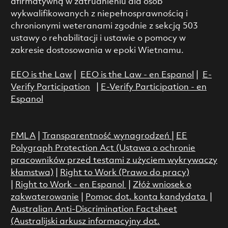
afirmatywną w zatrudnieniu dla osób
wykwalifikowanych z niepełnosprawnością i
chronionymi weteranami zgodnie z sekcją 503
ustawy o rehabilitacji i ustawie o pomocy w
zakresie dostosowania w epoki Wietnamu.
EEO is the Law
|
EEO is the Law - en Espanol
|
E-
Verify Participation
|
E-Verify Participation - en
Espanol
FMLA
|
Transparentność wynagrodzeń
|
EE
Polygraph Protection Act (Ustawa o ochronie
pracowników przed testami z użyciem wykrywaczy
kłamstwa)
|
Right to Work (Prawo do pracy)
|
Right to Work - en Espanol
|
Złóż wniosek o
zakwaterowanie
|
Pomoc dot. konta kandydata
|
Australian Anti-Discrimination Factsheet
(Australijski arkusz informacyjny dot.