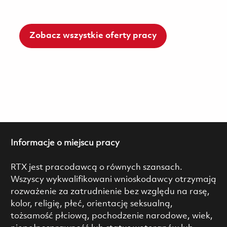
Zobacz wszystkie oferty pracy
Informacje o miejscu pracy
RTX jest pracodawcą o równych szansach.
Wszyscy wykwalifikowani wnioskodawcy otrzymają
rozważenie za zatrudnienie bez względu na rasę,
kolor, religię, płeć, orientację seksualną,
tożsamość płciową, pochodzenie narodowe, wiek,