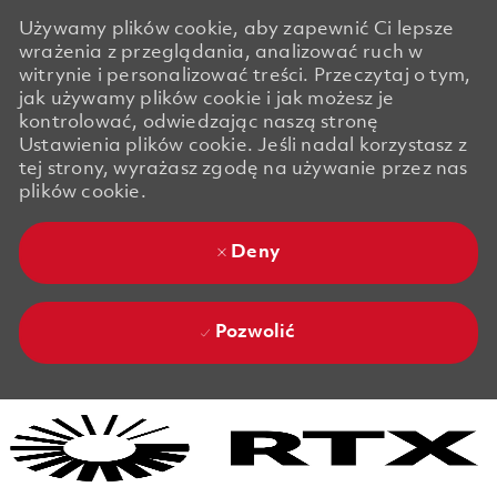
Używamy plików cookie, aby zapewnić Ci lepsze
wrażenia z przeglądania, analizować ruch w
witrynie i personalizować treści. Przeczytaj o tym,
jak używamy plików cookie i jak możesz je
kontrolować, odwiedzając naszą stronę
Ustawienia plików cookie. Jeśli nadal korzystasz z
tej strony, wyrażasz zgodę na używanie przez nas
plików cookie.
Deny
Pozwolić
Skip to main content
Skip to main content