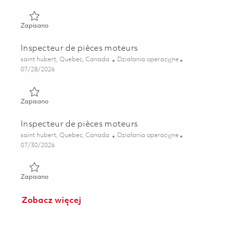
Zapisano Inspecteur de pièces moteurs 01850089
Zapisano
Inspecteur de pièces moteurs
Lokalizacja
Kategoria
saint hubert, Quebec, Canada
Działania operacyjne
Posted Date
07/28/2026
Zapisano Inspecteur de pièces moteurs 01859353
Zapisano
Inspecteur de pièces moteurs
Lokalizacja
Kategoria
saint hubert, Quebec, Canada
Działania operacyjne
Posted Date
07/30/2026
Zapisano Inspecteur de pièces moteurs 01828310
Zapisano
Zobacz więcej