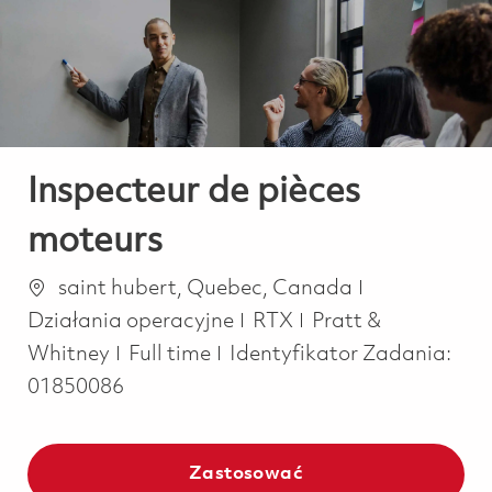
-
-
Inspecteur de pièces
moteurs
Lokalizacja
Kategoria
saint hubert, Quebec, Canada
Działania operacyjne
RTX
Pratt &
Job Type
Whitney
Full time
Identyfikator Zadania:
01850086
Zastosować