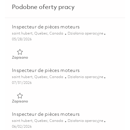
Podobne oferty pracy
Inspecteur de pièces moteurs
Lokalizacja
Kategoria
saint hubert, Quebec, Canada
Działania operacyjne
Posted Date
05/28/2026
Zapisano Inspecteur de pièces moteurs 01842140
Zapisano
Inspecteur de pièces moteurs
Lokalizacja
Kategoria
saint hubert, Quebec, Canada
Działania operacyjne
Posted Date
07/31/2026
Zapisano Inspecteur de pièces moteurs 01863389
Zapisano
Inspecteur de pièces moteurs
Lokalizacja
Kategoria
saint hubert, Quebec, Canada
Działania operacyjne
Posted Date
06/02/2026