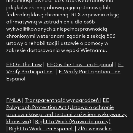
niepełnosprawność lub status weteranów lub
jakąkolwiek inną obowiązującą stanową lub
federalną klasę chronioną. RTX zapewnia akcję
afirmatywną w zatrudnieniu dla osób
wykwalifikowanych z niepełnosprawnością i
chronionymi weteranami zgodnie z sekcją 503
ustawy o rehabilitacji i ustawie o pomocy w
zakresie dostosowania w epoki Wietnamu.
EEO is the Law
|
EEO is the Law - en Espanol
|
E-
Verify Participation
|
E-Verify Participation - en
Espanol
FMLA
|
Transparentność wynagrodzeń
|
EE
Polygraph Protection Act (Ustawa o ochronie
pracowników przed testami z użyciem wykrywaczy
kłamstwa)
|
Right to Work (Prawo do pracy)
|
Right to Work - en Espanol
|
Złóż wniosek o