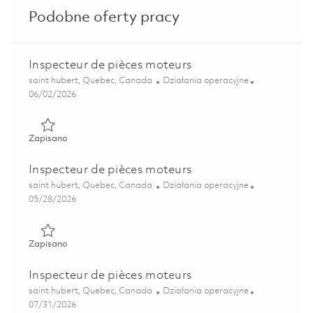
Podobne oferty pracy
Inspecteur de pièces moteurs
Lokalizacja
Kategoria
saint hubert, Quebec, Canada
Działania operacyjne
Posted Date
06/02/2026
Zapisano Inspecteur de pièces moteurs 01850086
Zapisano
Inspecteur de pièces moteurs
Lokalizacja
Kategoria
saint hubert, Quebec, Canada
Działania operacyjne
Posted Date
05/28/2026
Zapisano Inspecteur de pièces moteurs 01842140
Zapisano
Inspecteur de pièces moteurs
Lokalizacja
Kategoria
saint hubert, Quebec, Canada
Działania operacyjne
Posted Date
07/31/2026