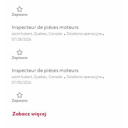
Zapisano Inspecteur de pièces moteurs 01863389
Zapisano
Inspecteur de pièces moteurs
Lokalizacja
Kategoria
saint hubert, Quebec, Canada
Działania operacyjne
Posted Date
07/28/2026
Zapisano Inspecteur de pièces moteurs 01859353
Zapisano
Inspecteur de pièces moteurs
Lokalizacja
Kategoria
saint hubert, Quebec, Canada
Działania operacyjne
Posted Date
07/30/2026
Zapisano Inspecteur de pièces moteurs 01828310
Zapisano
Zobacz więcej