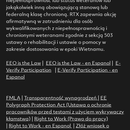
niepełnosprawność lub status weteranów lub
jakąkolwiek inną obowiązującą stanową lub
federalną klasę chronioną. RTX zapewnia akcję
afirmatywną w zatrudnieniu dla osób
wykwalifikowanych z niepełnosprawnością i
chronionymi weteranami zgodnie z sekcją 503
ustawy o rehabilitacji i ustawie o pomocy w
zakresie dostosowania w epoki Wietnamu.
EEO is the Law
|
EEO is the Law - en Espanol
|
E-
Verify Participation
|
E-Verify Participation - en
Espanol
FMLA
|
Transparentność wynagrodzeń
|
EE
Polygraph Protection Act (Ustawa o ochronie
pracowników przed testami z użyciem wykrywaczy
kłamstwa)
|
Right to Work (Prawo do pracy)
|
Right to Work - en Espanol
|
Złóż wniosek o