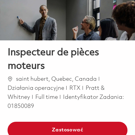
-
-
Inspecteur de pièces
moteurs
Lokalizacja
Kategoria
saint hubert, Quebec, Canada
Działania operacyjne
RTX
Pratt &
Job Type
Whitney
Full time
Identyfikator Zadania:
01850089
Zastosować