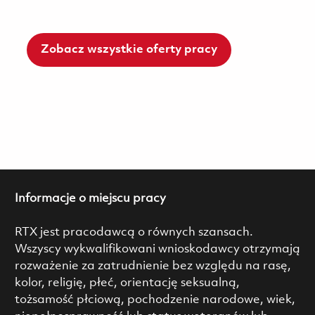
Zobacz wszystkie oferty pracy
Informacje o miejscu pracy
RTX jest pracodawcą o równych szansach.
Wszyscy wykwalifikowani wnioskodawcy otrzymają
rozważenie za zatrudnienie bez względu na rasę,
kolor, religię, płeć, orientację seksualną,
tożsamość płciową, pochodzenie narodowe, wiek,