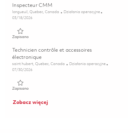
Inspecteur CMM
Lokalizacja
Kategoria
longueuil, Quebec, Canada
Działania operacyjne
Posted Date
03/18/2026
Zapisano Inspecteur CMM 01831978
Zapisano
Technicien contrôle et accessoires
électronique
Lokalizacja
Kategoria
saint hubert, Quebec, Canada
Działania operacyjne
Posted Date
07/30/2026
Zapisano Technicien contrôle et accessoires électronique 0
Zapisano
Zobacz więcej