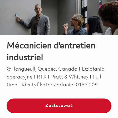
-
-
Mécanicien d'entretien
industriel
Lokalizacja
Kategoria
longueuil, Quebec, Canada
Działania
Job Type
operacyjne
RTX
Pratt & Whitney
Full
time
Identyfikator Zadania:
01850091
Zastosować