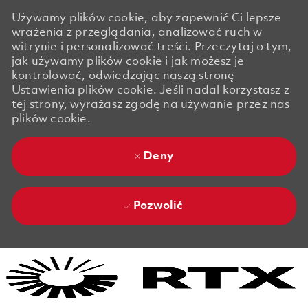
Używamy plików cookie, aby zapewnić Ci lepsze
wrażenia z przeglądania, analizować ruch w
witrynie i personalizować treści. Przeczytaj o tym,
jak używamy plików cookie i jak możesz je
kontrolować, odwiedzając naszą stronę
Ustawienia plików cookie. Jeśli nadal korzystasz z
tej strony, wyrażasz zgodę na używanie przez nas
plików cookie.
Deny
Pozwolić
Skip to main content
Skip to main content