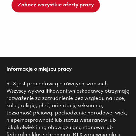
Zobacz wszystkie oferty pracy
Informacje o miejscu pracy
RTX jest pracodawcą o równych szansach.
Wszyscy wykwalifikowani wnioskodawcy otrzymają
rozważenie za zatrudnienie bez względu na rasę,
kolor, religię, płeć, orientację seksualną,
tożsamość płciową, pochodzenie narodowe, wiek,
niepełnosprawność lub status weteranów lub
jakąkolwiek inną obowiązującą stanową lub
federalną klasę chronioną. RTX zapewnia akcję