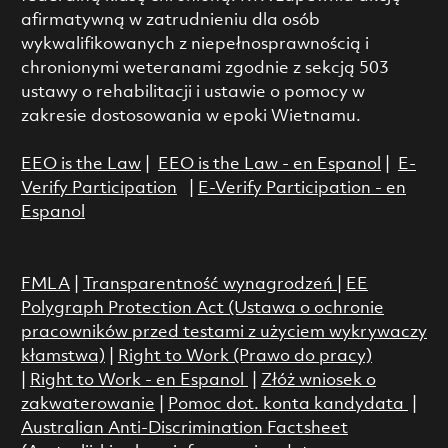
afirmatywną w zatrudnieniu dla osób
wykwalifikowanych z niepełnosprawnością i
chronionymi weteranami zgodnie z sekcją 503
ustawy o rehabilitacji i ustawie o pomocy w
zakresie dostosowania w epoki Wietnamu.
EEO is the Law
|
EEO is the Law - en Espanol
|
E-
Verify Participation
|
E-Verify Participation - en
Espanol
FMLA
|
Transparentność wynagrodzeń
|
EE
Polygraph Protection Act (Ustawa o ochronie
pracowników przed testami z użyciem wykrywaczy
kłamstwa)
|
Right to Work (Prawo do pracy)
|
Right to Work - en Espanol
|
Złóż wniosek o
zakwaterowanie
|
Pomoc dot. konta kandydata
|
Australian Anti-Discrimination Factsheet