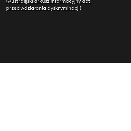
(Australijski arkusz informacyjny dot.
przeciwdziałania dyskryminacji)