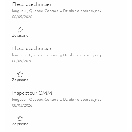
Électrotechnicien
Lokalizacja
Kategoria
longueuil, Quebec, Canada
Działania operacyjne
Posted Date
06/09/2026
Zapisano Électrotechnicien 01842178
Zapisano
Électrotechnicien
Lokalizacja
Kategoria
longueuil, Quebec, Canada
Działania operacyjne
Posted Date
06/09/2026
Zapisano Électrotechnicien 01850094
Zapisano
Inspecteur CMM
Lokalizacja
Kategoria
longueuil, Quebec, Canada
Działania operacyjne
Posted Date
08/03/2026
Zapisano Inspecteur CMM 01863669
Zapisano