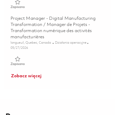
Zapisano Inspecteur montage et essais 01844374
Zapisano
Project Manager - Digital Manufacturing
Transformation / Manager de Projets -
Transformation numérique des activités
manufacturières
Lokalizacja
Kategoria
longueuil, Quebec, Canada
Działania operacyjne
Posted Date
05/27/2026
Zapisano Project Manager - Digital Manufacturing Transfo
Zapisano
Zobacz więcej