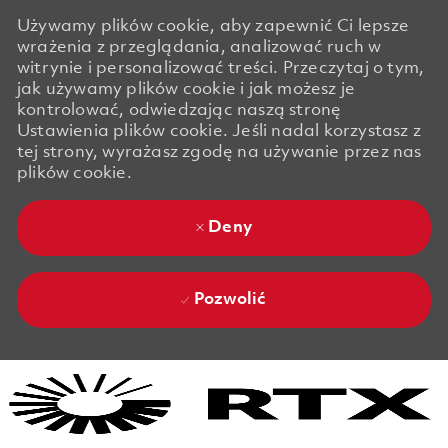
Używamy plików cookie, aby zapewnić Ci lepsze
wrażenia z przeglądania, analizować ruch w
witrynie i personalizować treści. Przeczytaj o tym,
jak używamy plików cookie i jak możesz je
kontrolować, odwiedzając naszą stronę
Ustawienia plików cookie. Jeśli nadal korzystasz z
tej strony, wyrażasz zgodę na używanie przez nas
plików cookie.
Deny
Pozwolić
Skip to main content
Skip to main content