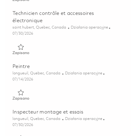
Technicien contrôle et accessoires
électronique
Lokalizacja
Kategoria
saint hubert, Quebec, Canada
Działania operacyjne
Posted Date
07/30/2026
Zapisano Technicien contrôle et accessoires électronique 0
Zapisano
Peintre
Lokalizacja
Kategoria
longueuil, Quebec, Canada
Działania operacyjne
Posted Date
07/14/2026
Zapisano Peintre 01854407
Zapisano
Inspecteur montage et essais
Lokalizacja
Kategoria
longueuil, Quebec, Canada
Działania operacyjne
Posted Date
07/30/2026