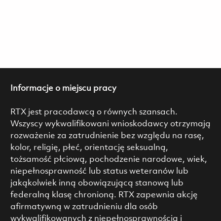
Informacje o miejscu pracy
RTX jest pracodawcą o równych szansach.
Wszyscy wykwalifikowani wnioskodawcy otrzymają
rozważenie za zatrudnienie bez względu na rasę,
kolor, religię, płeć, orientację seksualną,
tożsamość płciową, pochodzenie narodowe, wiek,
niepełnosprawność lub status weteranów lub
jakąkolwiek inną obowiązującą stanową lub
federalną klasę chronioną. RTX zapewnia akcję
afirmatywną w zatrudnieniu dla osób
wykwalifikowanych z niepełnosprawnością i