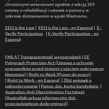
chronionymi weteranami zgodnie z sekcją 503
ustawy o rehabilitacji i ustawie o pomocy w
zakresie dostosowania w epoki Wietnamu.
EEO is the Law
|
EEO is the Law - en Espanol
|
E-
Verify Participation
|
E-Verify Participation - en
Espanol
FMLA
|
Transparentność wynagrodzeń
|
EE
Polygraph Protection Act (Ustawa o ochronie
pracowników przed testami z użyciem wykrywaczy
kłamstwa)
|
Right to Work (Prawo do pracy)
|
Right to Work - en Espanol
|
Złóż wniosek o
zakwaterowanie
|
Pomoc dot. konta kandydata
|
Australian Anti-Discrimination Factsheet
(Australijski arkusz informacyjny dot.
przeciwdziałania dyskryminacji)