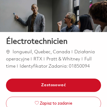
-
-
Électrotechnicien
Lokalizacja
Kategoria
longueuil, Quebec, Canada
Działania
Job Type
operacyjne
RTX
Pratt & Whitney
Full
time
Identyfikator Zadania:
01850094
Zastosować
Zapisz to zadanie