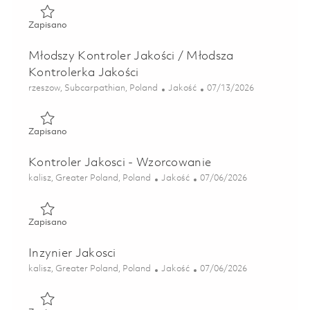
Zapisano Kontrolerka / Kontroler Jakości 01846336
Zapisano
Młodszy Kontroler Jakości / Młodsza
Kontrolerka Jakości
Lokalizacja
Kategoria
Posted Date
rzeszow, Subcarpathian, Poland
Jakość
07/13/2026
Zapisano Młodszy Kontroler Jakości / Młodsza Kontrolerk
Zapisano
Kontroler Jakosci - Wzorcowanie
Lokalizacja
Kategoria
Posted Date
kalisz, Greater Poland, Poland
Jakość
07/06/2026
Zapisano Kontroler Jakosci - Wzorcowanie 01852016
Zapisano
Inzynier Jakosci
Lokalizacja
Kategoria
Posted Date
kalisz, Greater Poland, Poland
Jakość
07/06/2026