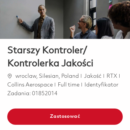
-
-
Starszy Kontroler/
Kontrolerka Jakości
Lokalizacja
Kategoria
wroclaw, Silesian, Poland
Jakość
RTX
Job Type
Collins Aerospace
Full time
Identyfikator
Zadania:
01852014
Zastosować