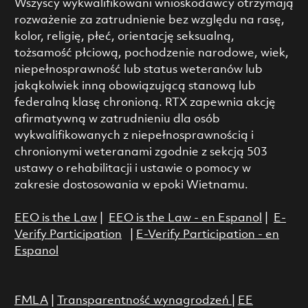
Wszyscy wykwalifikowani wnioskodawcy otrzymają
rozważenie za zatrudnienie bez względu na rasę,
kolor, religię, płeć, orientację seksualną,
tożsamość płciową, pochodzenie narodowe, wiek,
niepełnosprawność lub status weteranów lub
jakąkolwiek inną obowiązującą stanową lub
federalną klasę chronioną. RTX zapewnia akcję
afirmatywną w zatrudnieniu dla osób
wykwalifikowanych z niepełnosprawnością i
chronionymi weteranami zgodnie z sekcją 503
ustawy o rehabilitacji i ustawie o pomocy w
zakresie dostosowania w epoki Wietnamu.
EEO is the Law
|
EEO is the Law - en Espanol
|
E-
Verify Participation
|
E-Verify Participation - en
Espanol
FMLA
|
Transparentność wynagrodzeń
|
EE