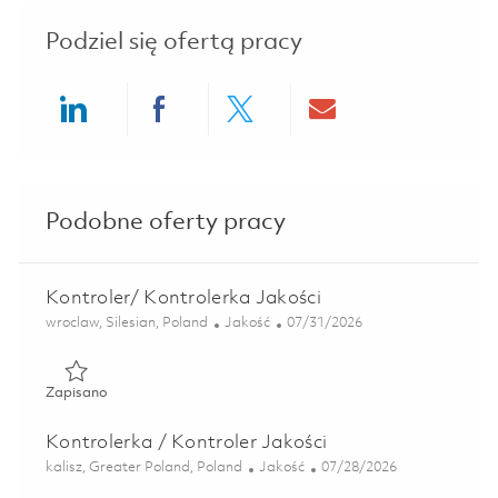
Podziel się ofertą pracy
Share via LinkedIn
Share via Facebook
Share via twitter
Share via ema
Podobne oferty pracy
Kontroler/ Kontrolerka Jakości
Lokalizacja
Kategoria
Posted Date
wroclaw, Silesian, Poland
Jakość
07/31/2026
Zapisano Kontroler/ Kontrolerka Jakości 01851308
Zapisano
Kontrolerka / Kontroler Jakości
Lokalizacja
Kategoria
Posted Date
kalisz, Greater Poland, Poland
Jakość
07/28/2026