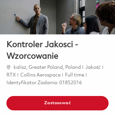
-
-
Kontroler Jakosci -
Wzorcowanie
Lokalizacja
Kategoria
kalisz, Greater Poland, Poland
Jakość
Job Type
RTX
Collins Aerospace
Full time
Identyfikator Zadania:
01852016
Zastosować