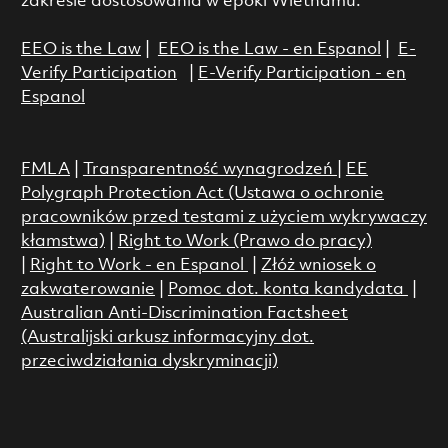
zakresie dostosowania w epoki Wietnamu.
EEO is the Law
|
EEO is the Law - en Espanol
|
E-
Verify Participation
|
E-Verify Participation - en
Espanol
FMLA
|
Transparentność wynagrodzeń
|
EE
Polygraph Protection Act (Ustawa o ochronie
pracowników przed testami z użyciem wykrywaczy
kłamstwa)
|
Right to Work (Prawo do pracy)
|
Right to Work - en Espanol
|
Złóż wniosek o
zakwaterowanie
|
Pomoc dot. konta kandydata
|
Australian Anti-Discrimination Factsheet
(Australijski arkusz informacyjny dot.
przeciwdziałania dyskryminacji)