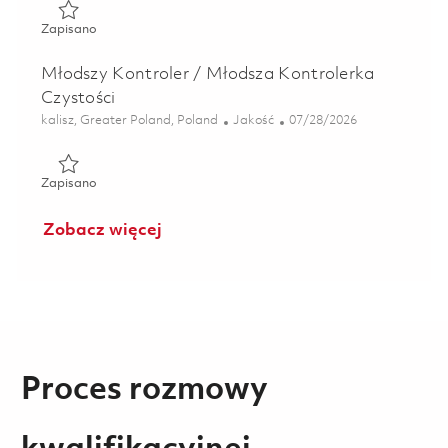
Zapisano Starszy Kontroler/ Kontrolerka Jakości 01852014
Zapisano
Młodszy Kontroler / Młodsza Kontrolerka
Czystości
Lokalizacja
Kategoria
Posted Date
kalisz, Greater Poland, Poland
Jakość
07/28/2026
Zapisano Młodszy Kontroler / Młodsza Kontrolerka Czysto
Zapisano
Zobacz więcej
Proces rozmowy