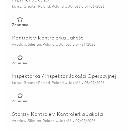
Inzynier Jakosci
Lokalizacja
Kategoria
Posted Date
kalisz, Greater Poland, Poland
Jakość
07/06/2026
Zapisano Inzynier Jakosci 01856881
Zapisano
Kontroler/ Kontrolerka Jakości
Lokalizacja
Kategoria
Posted Date
wroclaw, Silesian, Poland
Jakość
07/31/2026
Zapisano Kontroler/ Kontrolerka Jakości 01851308
Zapisano
Inspektorka / Inspektor Jakości Operacyjnej
Lokalizacja
Kategoria
Posted Date
kalisz, Greater Poland, Poland
Jakość
08/07/2026
Zapisano Inspektorka / Inspektor Jakości Operacyjnej 018
Zapisano
Starszy Kontroler/ Kontrolerka Jakości
Lokalizacja
Kategoria
Posted Date
wroclaw, Silesian, Poland
Jakość
07/07/2026