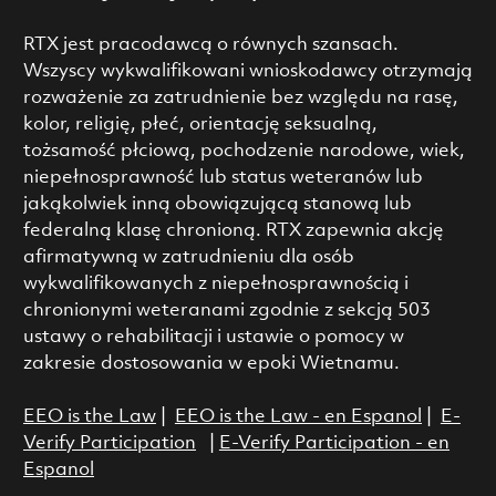
RTX jest pracodawcą o równych szansach.
Wszyscy wykwalifikowani wnioskodawcy otrzymają
rozważenie za zatrudnienie bez względu na rasę,
kolor, religię, płeć, orientację seksualną,
tożsamość płciową, pochodzenie narodowe, wiek,
niepełnosprawność lub status weteranów lub
jakąkolwiek inną obowiązującą stanową lub
federalną klasę chronioną. RTX zapewnia akcję
afirmatywną w zatrudnieniu dla osób
wykwalifikowanych z niepełnosprawnością i
chronionymi weteranami zgodnie z sekcją 503
ustawy o rehabilitacji i ustawie o pomocy w
zakresie dostosowania w epoki Wietnamu.
EEO is the Law
|
EEO is the Law - en Espanol
|
E-
Verify Participation
|
E-Verify Participation - en
Espanol