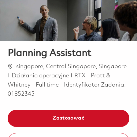
-
-
Planning Assistant
Lokalizacja
singapore, Central Singapore, Singapore
Kategoria
Działania operacyjne
RTX
Pratt &
Job Type
Whitney
Full time
Identyfikator Zadania:
01852345
Zastosować