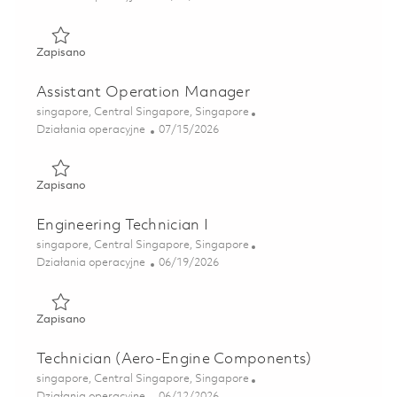
Zapisano Trainee Technician 01863874
Zapisano
Assistant Operation Manager
Lokalizacja
singapore, Central Singapore, Singapore
Kategoria
Posted Date
Działania operacyjne
07/15/2026
Zapisano Assistant Operation Manager 01857932
Zapisano
Engineering Technician I
Lokalizacja
singapore, Central Singapore, Singapore
Kategoria
Posted Date
Działania operacyjne
06/19/2026
Zapisano Engineering Technician I 01852951
Zapisano
Technician (Aero-Engine Components)
Lokalizacja
singapore, Central Singapore, Singapore
Kategoria
Posted Date
Działania operacyjne
06/12/2026