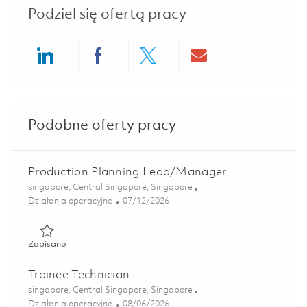
Podziel się ofertą pracy
Share via LinkedIn
Share via Facebook
Share via twitter
Share via ema
Podobne oferty pracy
Production Planning Lead/Manager
Lokalizacja
singapore, Central Singapore, Singapore
Kategoria
Posted Date
Działania operacyjne
07/12/2026
Zapisano Production Planning Lead/Manager 01855595
Zapisano
Trainee Technician
Lokalizacja
singapore, Central Singapore, Singapore
Kategoria
Posted Date
Działania operacyjne
08/06/2026