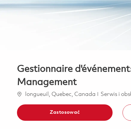
Gestionnaire d'événement
Management
Lokalizacja
Kategoria
longueuil, Quebec, Canada
Serwis i ob
Zastosować