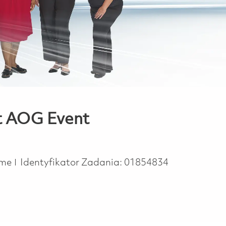
st AOG Event
ype
time
Identyfikator Zadania:
01854834