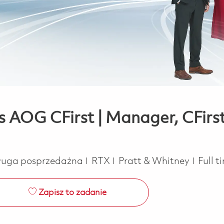
s AOG CFirst | Manager, CFir
Job T
sługa posprzedażna
RTX
Pratt & Whitney
Full 
Zapisz to zadanie