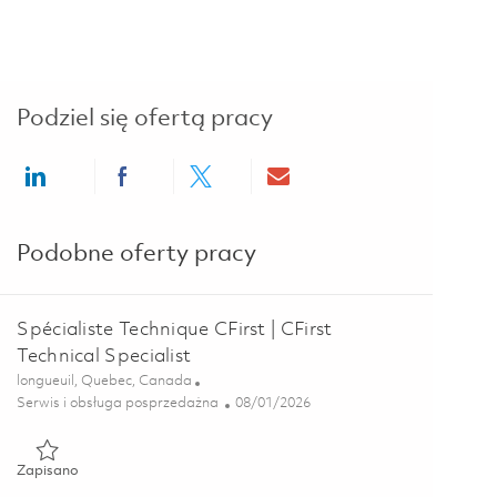
Podziel się ofertą pracy
Share via LinkedIn
Share via Facebook
Share via twitter
Share via email
Podobne oferty pracy
Spécialiste Technique CFirst | CFirst
Technical Specialist
Lokalizacja
longueuil, Quebec, Canada
Kategoria
Posted Date
Serwis i obsługa posprzedażna
08/01/2026
Zapisano Spécialiste Technique CFirst | CFirst Technical Special
Zapisano