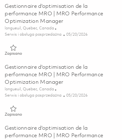
Gestionnaire d'optimisation de la
performance MRO | MRO Performance
Optimization Manager
Lokalizacja
longueuil, Quebec, Canada
Kategoria
Posted Date
Serwis i obsługa posprzedażna
05/20/2026
Zapisano Gestionnaire d'optimisation de la performance MRO
Zapisano
Gestionnaire d'optimisation de la
performance MRO | MRO Performance
Optimization Manager
Lokalizacja
longueuil, Quebec, Canada
Kategoria
Posted Date
Serwis i obsługa posprzedażna
05/20/2026
Zapisano Gestionnaire d'optimisation de la performance MRO
Zapisano
Gestionnaire d'optimisation de la
performance MRO | MRO Performance