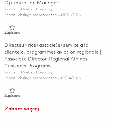
Optimization Manager
Lokalizacja
longueuil, Quebec, Canada
Kategoria
Posted Date
Serwis i obsługa posprzedażna
05/21/2026
Zapisano Gestionnaire d'optimisation de la performance MRO
Zapisano
Directeur(rice) associe(e) service a la
clientele, programmes aviation regionale |
Associate Director, Regional Airlines,
Customer Programs
Lokalizacja
longueuil, Quebec, Canada
Kategoria
Posted Date
Serwis i obsługa posprzedażna
07/14/2026
Zapisano Directeur(rice) associe(e) service a la clientele, pro
Zapisano
Zobacz więcej