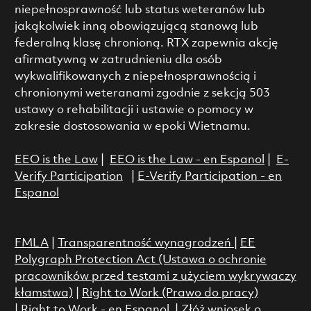
niepełnosprawność lub status weteranów lub
jakąkolwiek inną obowiązującą stanową lub
federalną klasę chronioną. RTX zapewnia akcję
afirmatywną w zatrudnieniu dla osób
wykwalifikowanych z niepełnosprawnością i
chronionymi weteranami zgodnie z sekcją 503
ustawy o rehabilitacji i ustawie o pomocy w
zakresie dostosowania w epoki Wietnamu.
EEO is the Law
|
EEO is the Law - en Espanol
|
E-
Verify Participation
|
E-Verify Participation - en
Espanol
FMLA
|
Transparentność wynagrodzeń
|
EE
Polygraph Protection Act (Ustawa o ochronie
pracowników przed testami z użyciem wykrywaczy
kłamstwa)
|
Right to Work (Prawo do pracy)
|
Right to Work - en Espanol
|
Złóż wniosek o