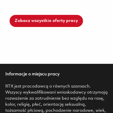
Zobacz wszystkie oferty pracy
Informacje o miejscu pracy
RTX jest pracodawcą o równych szansach.
Wszyscy wykwalifikowani wnioskodawcy otrzymają
rozważenie za zatrudnienie bez względu na rasę,
kolor, religię, płeć, orientację seksualną,
tożsamość płciową, pochodzenie narodowe, wiek,