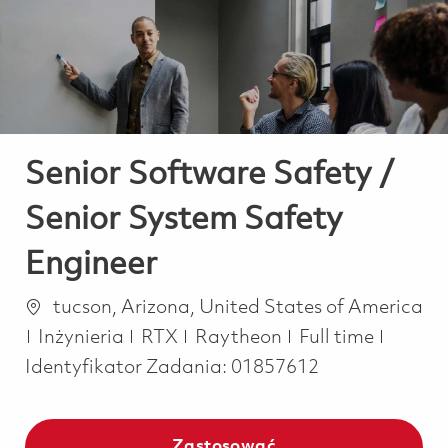
-
-
Senior Software Safety /
Senior System Safety
Engineer
Lokalizacja
tucson, Arizona, United States of America
Kategoria
Job Type
Inżynieria
RTX
Raytheon
Full time
Identyfikator Zadania:
01857612
Zastosować