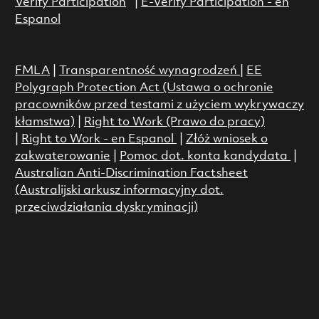
Verify Participation
|
E-Verify Participation - en
Espanol
FMLA
|
Transparentność wynagrodzeń
|
EE
Polygraph Protection Act (Ustawa o ochronie
pracowników przed testami z użyciem wykrywaczy
kłamstwa)
|
Right to Work (Prawo do pracy)
|
Right to Work - en Espanol
|
Złóż wniosek o
zakwaterowanie
|
Pomoc dot. konta kandydata
|
Australian Anti-Discrimination Factsheet
(Australijski arkusz informacyjny dot.
przeciwdziałania dyskryminacji)