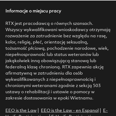
Informacje o miejscu pracy
RTX jest pracodawcą o równych szansach.
Wszyscy wykwalifikowani wnioskodawcy otrzymają
rozważenie za zatrudnienie bez względu na rasę,
kolor, religię, płeć, orientację seksualną,
tożsamość płciową, pochodzenie narodowe, wiek,
niepełnosprawność lub status weteranów lub
jakąkolwiek inną obowiązującą stanową lub
federalną klasę chronioną. RTX zapewnia akcję
afirmatywną w zatrudnieniu dla osób
wykwalifikowanych z niepełnosprawnością i
chronionymi weteranami zgodnie z sekcją 503
ustawy o rehabilitacji i ustawie o pomocy w
zakresie dostosowania w epoki Wietnamu.
EEO is the Law
|
EEO is the Law - en Espanol
|
E-